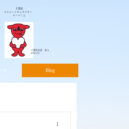
千葉県
マスコットキャラクター
チーバくん
千葉県許諾 第Ａ
2745-1号
わせ
Blog