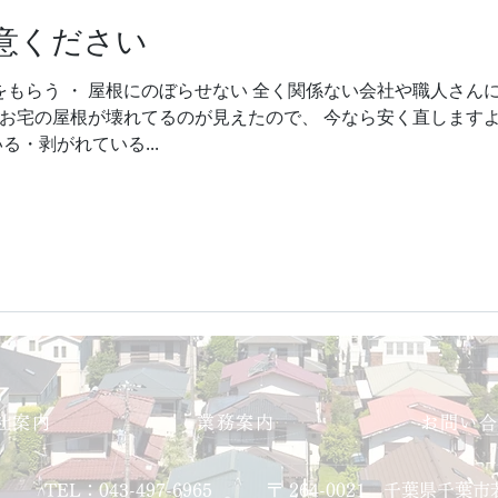
意ください
をもらう ・ 屋根にのぼらせない 全く関係ない会社や職人さん
お宅の屋根が壊れてるのが見えたので、 今なら安く直します
る・剥がれている...
社案内
業務案内
お問い
TEL：043-497-6965
〒 264-0021 千葉県千葉市