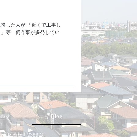
に扮した人が 「近くで工事し
よ」等 伺う事が多発してい
合わせ
Blog
若葉区若松町2386-2